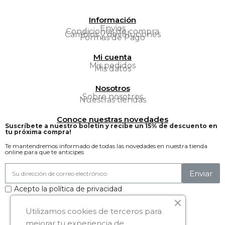
Información
Envios
Condiciones de compra
Cambios y devoluciones
Formas de Pago
Mi cuenta
Mis pedidos
Mis datos
Nosotros
Sobre nosotros
Nuestras tiendas
Conoce nuestras novedades
Suscríbete a nuestro boletín y recibe un 15% de descuento en
tu próxima compra!
Te mantendremos informado de todas las novedades en nuestra tienda
online para que te anticipes
Enviar
Acepto la política de privacidad
Síguenos:
Utilizamos cookies de terceros para
mejorar tu experiencia de