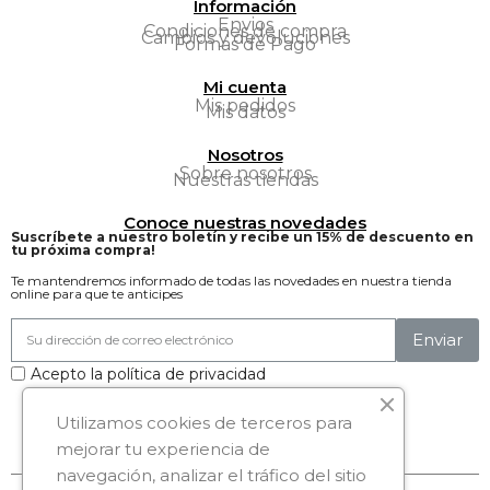
Información
Envios
Condiciones de compra
Cambios y devoluciones
Formas de Pago
Mi cuenta
Mis pedidos
Mis datos
Nosotros
Sobre nosotros
Nuestras tiendas
Conoce nuestras novedades
Suscríbete a nuestro boletín y recibe un 15% de descuento en
tu próxima compra!
Te mantendremos informado de todas las novedades en nuestra tienda
online para que te anticipes
Enviar
Acepto la política de privacidad
Síguenos:
Utilizamos cookies de terceros para
mejorar tu experiencia de
navegación, analizar el tráfico del sitio