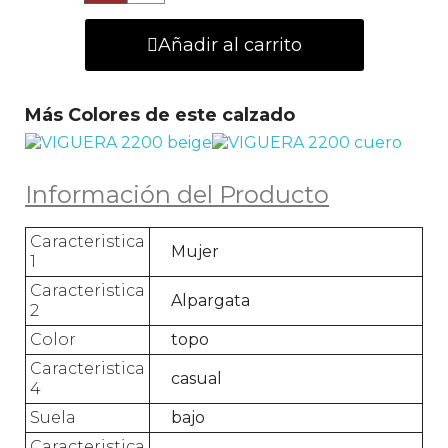
Añadir al carrito
Más Colores de este calzado
Información del Producto
Caracteristica
Mujer
1
Caracteristica
Alpargata
2
Color
topo
Caracteristica
casual
4
Suela
bajo
Caracteristica