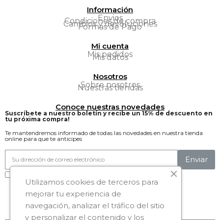
Información
Envios
Condiciones de compra
Cambios y devoluciones
Formas de Pago
Mi cuenta
Mis pedidos
Mis datos
Nosotros
Sobre nosotros
Nuestras tiendas
Conoce nuestras novedades
Suscríbete a nuestro boletín y recibe un 15% de descuento en
tu próxima compra!
Te mantendremos informado de todas las novedades en nuestra tienda
online para que te anticipes
Enviar
Acepto la política de privacidad
Utilizamos cookies de terceros para
Síguenos:
mejorar tu experiencia de
navegación, analizar el tráfico del sitio
y personalizar el contenido y los