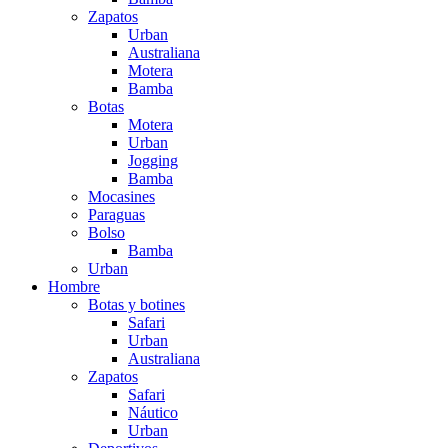
Zapatos
Urban
Australiana
Motera
Bamba
Botas
Motera
Urban
Jogging
Bamba
Mocasines
Paraguas
Bolso
Bamba
Urban
Hombre
Botas y botines
Safari
Urban
Australiana
Zapatos
Safari
Náutico
Urban