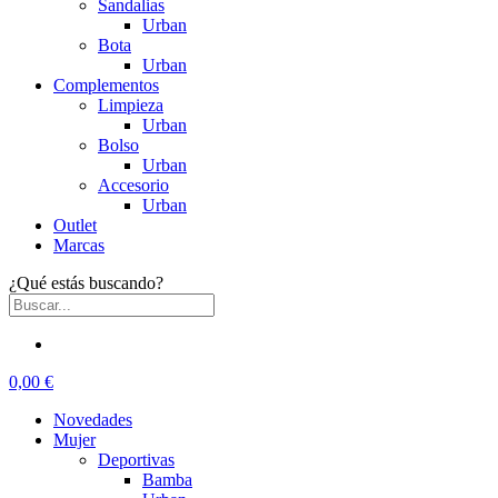
Sandalias
Urban
Bota
Urban
Complementos
Limpieza
Urban
Bolso
Urban
Accesorio
Urban
Outlet
Marcas
¿Qué estás buscando?
0,00 €
Novedades
Mujer
Deportivas
Bamba