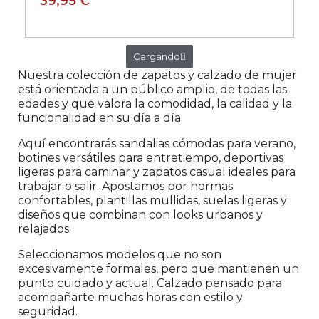
relajados.
Seleccionamos modelos que no son
excesivamente formales, pero que mantienen un
punto cuidado y actual. Calzado pensado para
acompañarte muchas horas con estilo y
seguridad.
Información
Envios
Condiciones de compra
Cambios y devoluciones
Formas de Pago