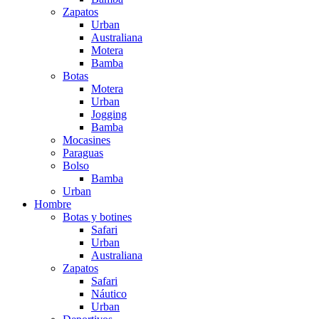
Zapatos
Urban
Australiana
Motera
Bamba
Botas
Motera
Urban
Jogging
Bamba
Mocasines
Paraguas
Bolso
Bamba
Urban
Hombre
Botas y botines
Safari
Urban
Australiana
Zapatos
Safari
Náutico
Urban