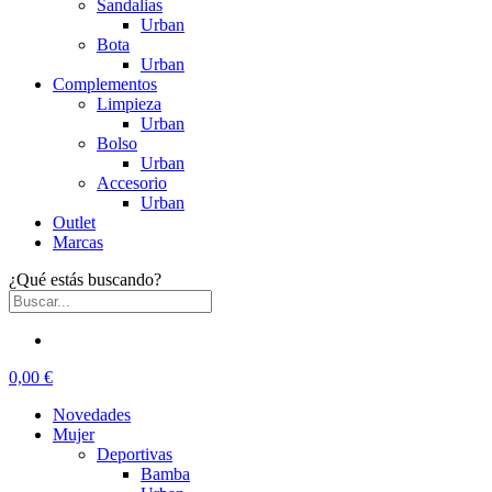
Sandalias
Urban
Bota
Urban
Complementos
Limpieza
Urban
Bolso
Urban
Accesorio
Urban
Outlet
Marcas
¿Qué estás buscando?
0,00 €
Novedades
Mujer
Deportivas
Bamba