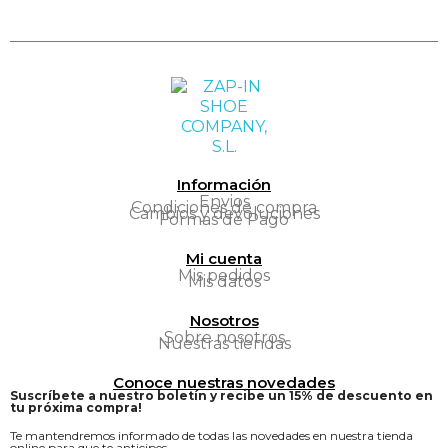
Información
Envios
Condiciones de compra
Cambios y devoluciones
Formas de Pago
Mi cuenta
Mis pedidos
Mis datos
Nosotros
Sobre nosotros
Nuestras tiendas
Conoce nuestras novedades
Suscríbete a nuestro boletín y recibe un 15% de descuento en
tu próxima compra!
Te mantendremos informado de todas las novedades en nuestra tienda
online para que te anticipes