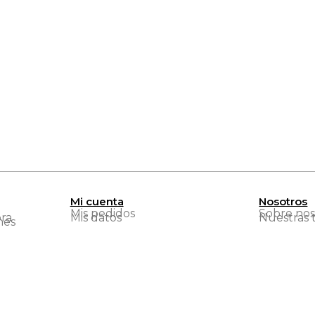
Mi cuenta
Nosotros
Mis pedidos
Sobre nos
ra
Mis datos
Nuestras 
nes