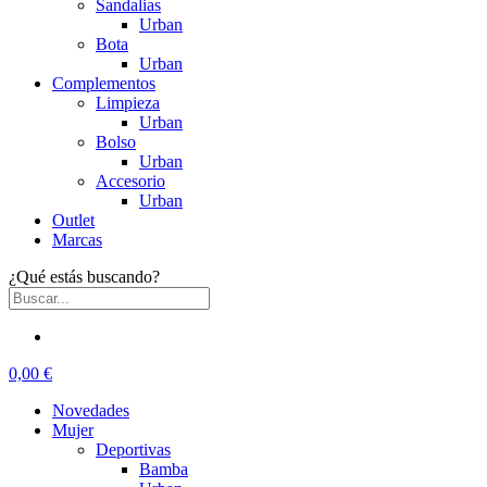
Sandalias
Urban
Bota
Urban
Complementos
Limpieza
Urban
Bolso
Urban
Accesorio
Urban
Outlet
Marcas
¿Qué estás buscando?
0,00 €
Novedades
Mujer
Deportivas
Bamba