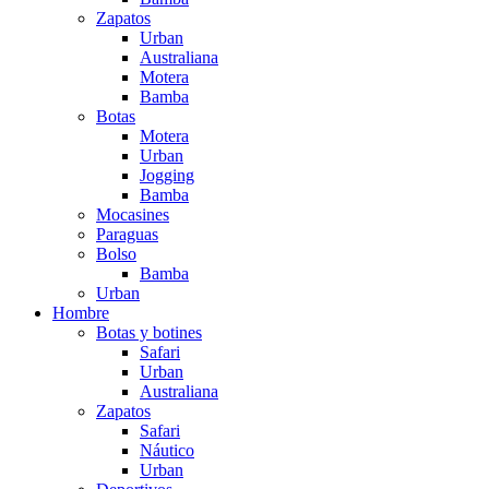
Zapatos
Urban
Australiana
Motera
Bamba
Botas
Motera
Urban
Jogging
Bamba
Mocasines
Paraguas
Bolso
Bamba
Urban
Hombre
Botas y botines
Safari
Urban
Australiana
Zapatos
Safari
Náutico
Urban