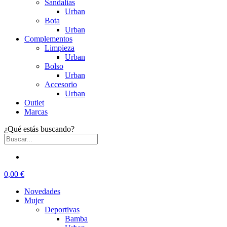
Sandalias
Urban
Bota
Urban
Complementos
Limpieza
Urban
Bolso
Urban
Accesorio
Urban
Outlet
Marcas
¿Qué estás buscando?
0,00 €
Novedades
Mujer
Deportivas
Bamba