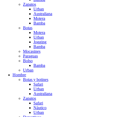
Zapatos
Urban
Australiana
Motera
Bamba
Botas
Motera
Urban
Jogging
Bamba
Mocasines
Paraguas
Bolso
Bamba
Urban
Hombre
Botas y botines
Safari
Urban
Australiana
Zapatos
Safari
Náutico
Urban